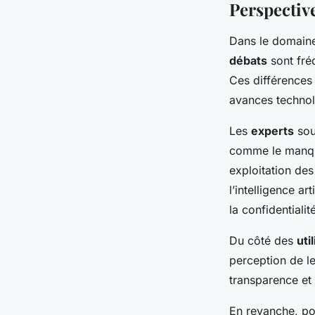
Perspectiv
Dans le domaine
débats
sont fré
Ces différences
avances technol
Les
experts
sou
comme le manque
exploitation de
l’intelligence ar
la confidentiali
Du côté des
uti
perception de le
transparence et 
En revanche, pou