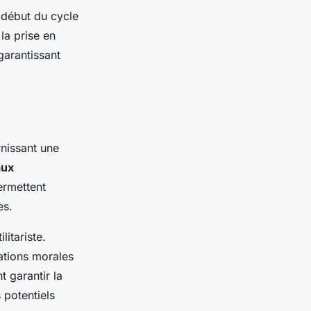
 début du cycle
la prise en
garantissant
rnissant une
aux
permettent
es.
litariste.
ations morales
 garantir la
 potentiels