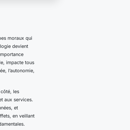
cipes moraux qui
ologie devient
 importance
le, impacte tous
vée, l’autonomie,
côté, les
et aux services.
nnées, et
fets, en veillant
ndamentales.