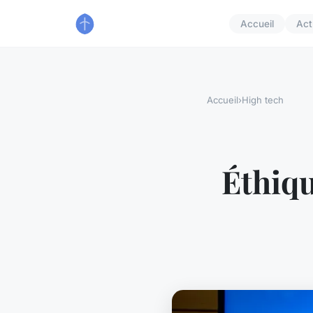
Accueil
Act
Accueil
›
High tech
Éthiqu