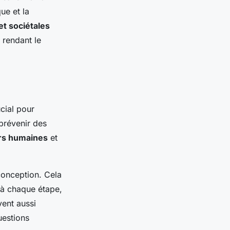
ue et la
et sociétales
 rendant le
cial pour
 prévenir des
rs humaines
et
 conception. Cela
s à chaque étape,
vent aussi
uestions