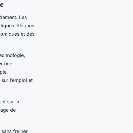
ue
ndement. Les
tiques éthiques.
onomiques et des
technologie,
er une
ple,
 sur l’emploi et
nt sur la
ntage de
 sans freiner