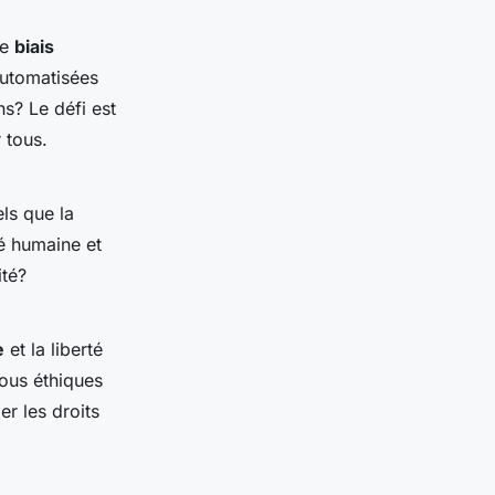
le
biais
automatisées
ns? Le défi est
 tous.
ls que la
té humaine et
ité?
e
et la liberté
fous éthiques
r les droits