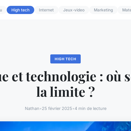
u
High tech
Internet
Jeux-video
Marketing
Mate
HIGH TECH
e et technologie : où s
la limite ?
Nathan
•
25 février 2025
•
4 min de lecture