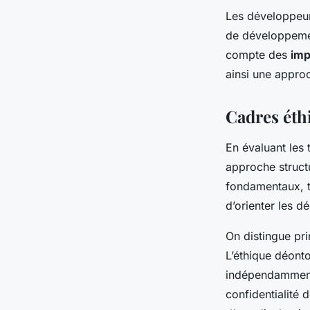
Les développeur
de développement
compte des
imp
ainsi une appro
Cadres éth
En évaluant les 
approche struct
fondamentaux, te
d’orienter les d
On distingue pri
L’éthique déonto
indépendamment 
confidentialité 