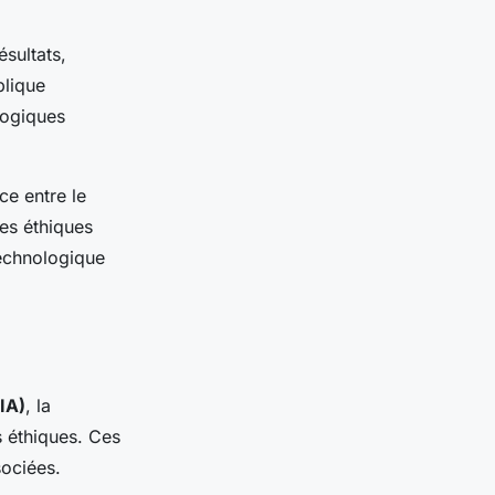
ésultats,
plique
logiques
ce entre le
res éthiques
technologique
(IA)
, la
 éthiques. Ces
sociées.